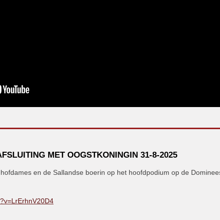
FSLUITING MET OOGSTKONINGIN 31-8-2025
 hofdames en de Sallandse boerin op het hoofdpodium op de Domineesk
h?v=LrErhnV20D4