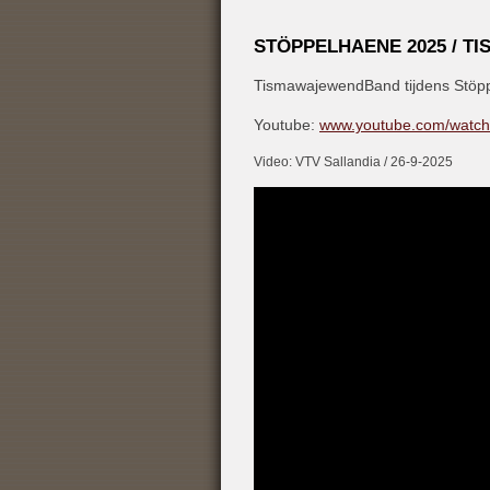
STÖPPELHAENE 2025 / 
TismawajewendBand tijdens Stöpp
Youtube:
www.youtube.com/watc
Video: VTV Sallandia / 26-9-2025