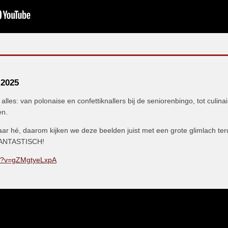
2025
les: van polonaise en confettiknallers bij de seniorenbingo, tot culinai
en.
ar hé, daarom kijken we deze beelden juist met een grote glimlach ter
n FANTASTISCH!
h?v=gZMgtyeLxpA