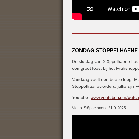
ZONDAG STÖPPELHAENE 
De slotdag van Stöppelhaene had al
een groot feest bij het Frühshopp
Vandaag voelt een beetje leeg. Ma
Stöppelhaenevierders, jullie zij
Youtube:
www.youtube.com/watc
Video: Stöppelhaene / 1-9-2025