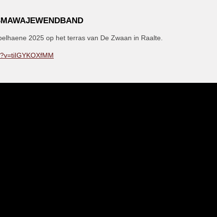
TISMAWAJEWENDBAND
elhaene 2025 op het terras van De Zwaan in Raalte.
h?v=tiIGYKOXfMM