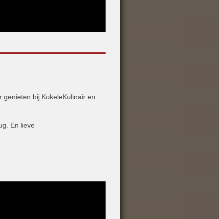
r genieten bij KukeleKulinair en
ug. En lieve