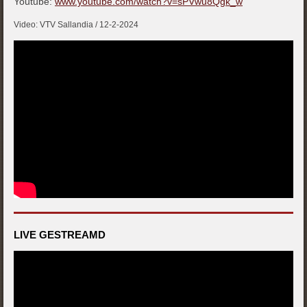
Youtube:
www.youtube.com/watch?v=sPVwu8Qgk_w
Video: VTV Sallandia / 12-2-2024
LIVE GESTREAMD