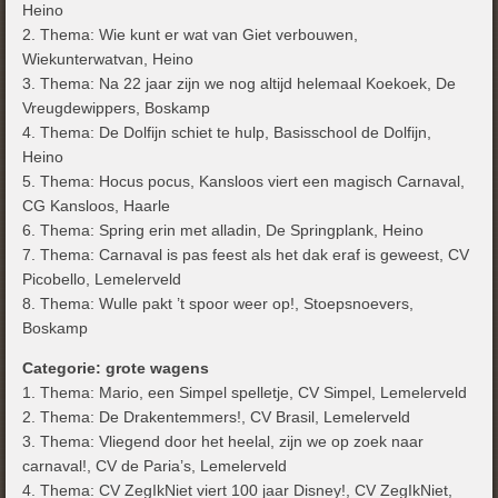
Heino
2. Thema: Wie kunt er wat van Giet verbouwen,
Wiekunterwatvan, Heino
3. Thema: Na 22 jaar zijn we nog altijd helemaal Koekoek, De
Vreugdewippers, Boskamp
4. Thema: De Dolfijn schiet te hulp, Basisschool de Dolfijn,
Heino
5. Thema: Hocus pocus, Kansloos viert een magisch Carnaval,
CG Kansloos, Haarle
6. Thema: Spring erin met alladin, De Springplank, Heino
7. Thema: Carnaval is pas feest als het dak eraf is geweest, CV
Picobello, Lemelerveld
8. Thema: Wulle pakt ’t spoor weer op!, Stoepsnoevers,
Boskamp
Categorie: grote wagens
1. Thema: Mario, een Simpel spelletje, CV Simpel, Lemelerveld
2. Thema: De Drakentemmers!, CV Brasil, Lemelerveld
3. Thema: Vliegend door het heelal, zijn we op zoek naar
carnaval!, CV de Paria’s, Lemelerveld
4. Thema: CV ZegIkNiet viert 100 jaar Disney!, CV ZegIkNiet,