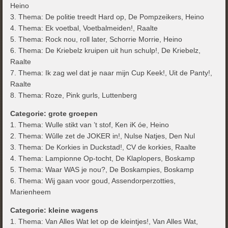
Heino
3. Thema: De politie treedt Hard op, De Pompzeikers, Heino
4. Thema: Ek voetbal, Voetbalmeiden!, Raalte
5. Thema: Rock nou, roll later, Schorrie Morrie, Heino
6. Thema: De Kriebelz kruipen uit hun schulp!, De Kriebelz,
Raalte
7. Thema: Ik zag wel dat je naar mijn Cup Keek!, Uit de Panty!,
Raalte
8. Thema: Roze, Pink gurls, Luttenberg
Categorie: grote groepen
1. Thema: Wulle stikt van ’t stof, Ken iK óe, Heino
2. Thema: Wûlle zet de JOKER in!, Nulse Natjes, Den Nul
3. Thema: De Korkies in Duckstad!, CV de korkies, Raalte
4. Thema: Lampionne Op-tocht, De Klaplopers, Boskamp
5. Thema: Waar WAS je nou?, De Boskampies, Boskamp
6. Thema: Wij gaan voor goud, Assendorperzotties,
Marienheem
Categorie: kleine wagens
1. Thema: Van Alles Wat let op de kleintjes!, Van Alles Wat,