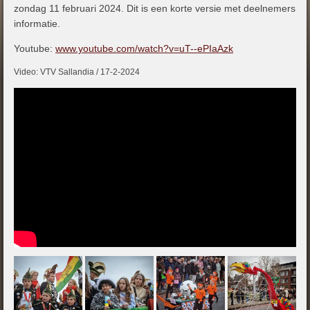
zondag 11 februari 2024. Dit is een korte versie met deelnemers
informatie.
Youtube:
www.youtube.com/watch?v=uT--ePIaAzk
Video: VTV Sallandia / 17-2-2024