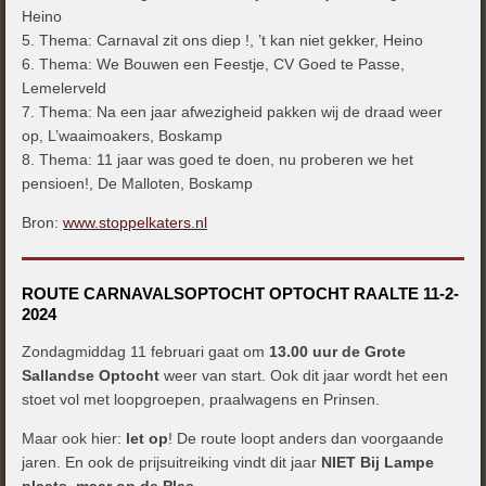
Heino
5. Thema: Carnaval zit ons diep !, ’t kan niet gekker, Heino
6. Thema: We Bouwen een Feestje, CV Goed te Passe,
Lemelerveld
7. Thema: Na een jaar afwezigheid pakken wij de draad weer
op, L’waaimoakers, Boskamp
8. Thema: 11 jaar was goed te doen, nu proberen we het
pensioen!, De Malloten, Boskamp
Bron:
www.stoppelkaters.nl
ROUTE CARNAVALSOPTOCHT OPTOCHT RAALTE 11-2-
2024
Zondagmiddag 11 februari gaat om
13.00 uur de Grote
Sallandse Optocht
weer van start. Ook dit jaar wordt het een
stoet vol met loopgroepen, praalwagens en Prinsen.
Maar ook hier:
let op
! De route loopt anders dan voorgaande
jaren. En ook de prijsuitreiking vindt dit jaar
NIET Bij Lampe
plaats, maar op de Plas
.