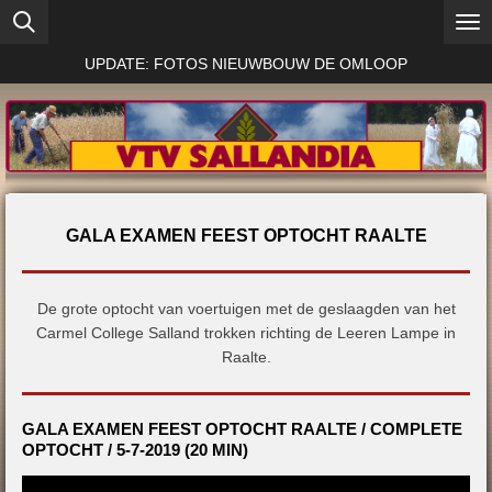
Ga
direct
UPDATE: FOTOS NIEUWBOUW DE OMLOOP
naar
de
hoofdinhoud
GALA EXAMEN FEEST OPTOCHT RAALTE
De grote optocht van voertuigen met de geslaagden van het
Carmel College Salland trokken richting de Leeren Lampe in
Raalte.
GALA EXAMEN FEEST OPTOCHT RAALTE / COMPLETE
OPTOCHT / 5-7-2019 (20 MIN)