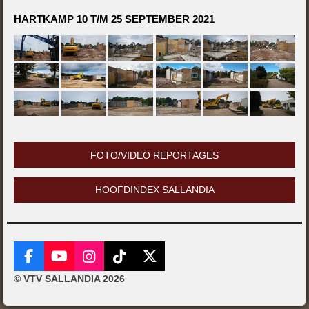
HARTKAMP 10 T/M 25 SEPTEMBER 2021
FOTO/VIDEO REPORTAGES
HOOFDINDEX SALLANDIA
F
Y
I
T
X
a
o
n
i
© VTV SALLANDIA 2026
c
u
s
k
e
T
t
T