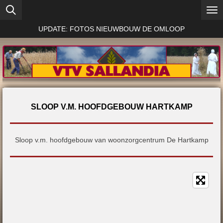
Ga
direct
UPDATE: FOTOS NIEUWBOUW DE OMLOOP
naar
de
hoofdinhoud
SLOOP V.M. HOOFDGEBOUW HARTKAMP
Sloop v.m. hoofdgebouw van woonzorgcentrum De Hartkamp